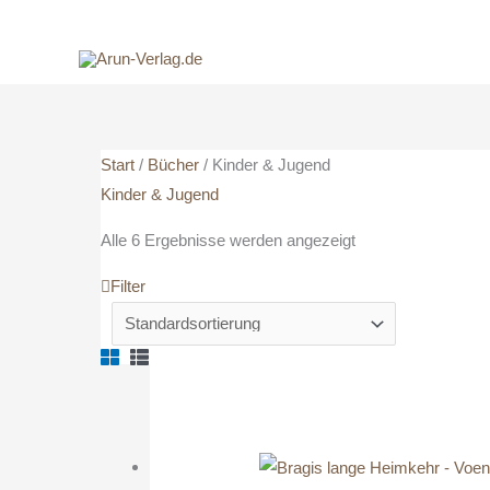
Zum
Suchen
Hier
Inhalt
nach:
den
springen
Suchtext
eingeben....
Start
/
Bücher
/ Kinder & Jugend
Kinder & Jugend
Alle 6 Ergebnisse werden angezeigt
Filter