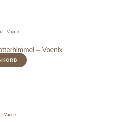
tterhimmel – Voenix
ENKORB