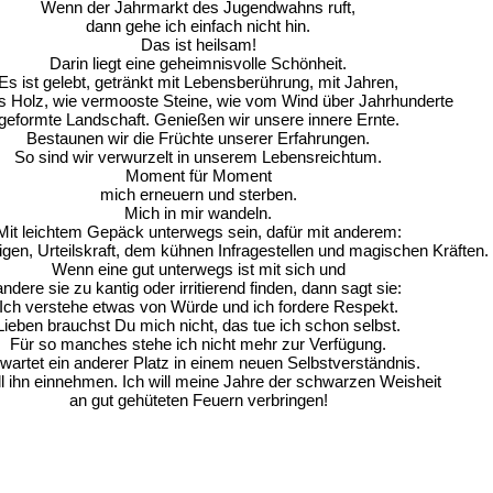
Wenn der Jahrmarkt des Jugendwahns ruft,
dann gehe ich einfach nicht hin.
Das ist heilsam!
Darin liegt eine geheimnisvolle Schönheit.
Es ist gelebt, getränkt mit Lebensberührung, mit Jahren,
es Holz, wie vermooste Steine, wie vom Wind über Jahrhunderte
geformte Landschaft. Genießen wir unsere innere Ernte.
Bestaunen wir die Früchte unserer Erfahrungen.
So sind wir verwurzelt in unserem Lebensreichtum.
Moment für Moment
mich erneuern und sterben.
Mich in mir wandeln.
Mit leichtem Gepäck unterwegs sein, dafür mit anderem:
gen, Urteilskraft, dem kühnen Infragestellen und magischen Kräften.
Wenn eine gut unterwegs ist mit sich und
andere sie zu kantig oder irritierend finden, dann sagt sie:
Ich verstehe etwas von Würde und ich fordere Respekt.
Lieben brauchst Du mich nicht, das tue ich schon selbst.
Für so manches stehe ich nicht mehr zur Verfügung.
wartet ein anderer Platz in einem neuen Selbstverständnis.
ll ihn einnehmen. Ich will meine Jahre der schwarzen Weisheit
an gut gehüteten Feuern verbringen!