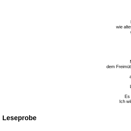
wie alt
dem Freimüti
Es 
Ich wi
Leseprobe