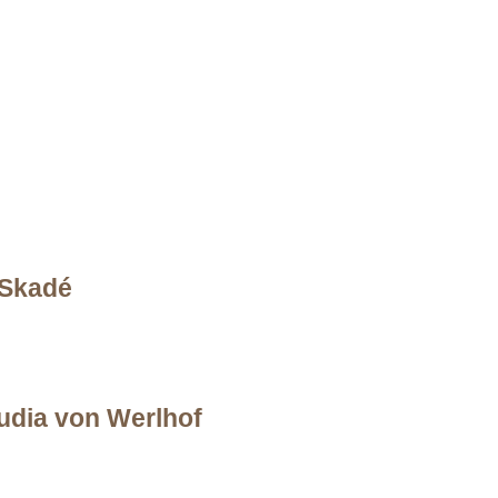
 Skadé
udia von Werlhof