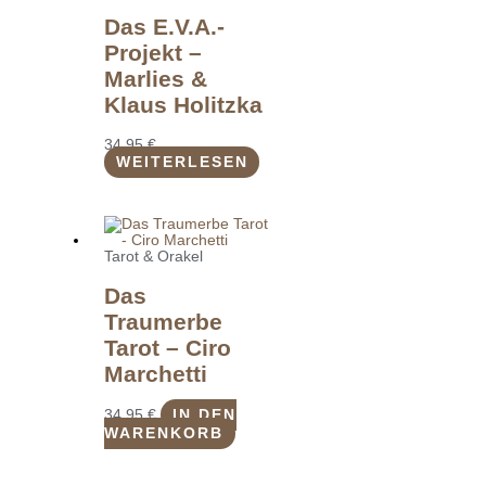
Das E.V.A.-
Projekt –
Marlies &
Klaus Holitzka
34,95
€
WEITERLESEN
Tarot & Orakel
Das
Traumerbe
Tarot – Ciro
Marchetti
34,95
€
IN DEN
WARENKORB